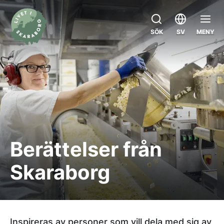
SÖK
SV
MENY
Berättelser från
Skaraborg
Inspireras av personer som vill dela med sig av