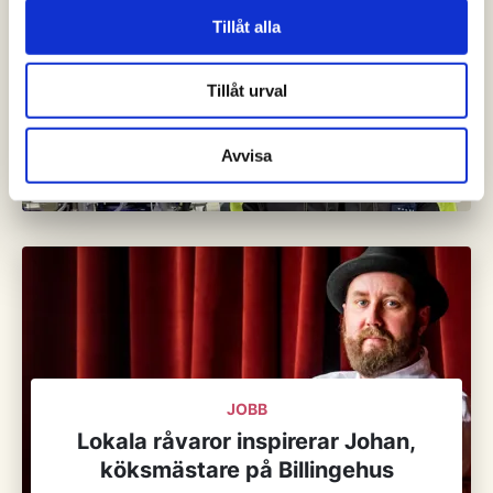
Tillåt alla
Tillåt urval
JOBB
Från Indien till Skövde – Att navigera
Avvisa
en ny kultur och nya möjligheter
JOBB
Lokala råvaror inspirerar Johan,
köksmästare på Billingehus