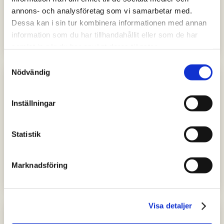
Skövde Career Program - för
annons- och analysföretag som vi samarbetar med.
internationella professionella och
Dessa kan i sin tur kombinera informationen med annan
masterstudenter i Skaraborg
information som du har tillhandahållit eller som de har
samlat in när du har använt deras tjänster.
Samtyckesval
Nödvändig
Inställningar
Statistik
JOBB
Alice app ska gamifiera bra vanor
för gamers
Marknadsföring
Visa detaljer