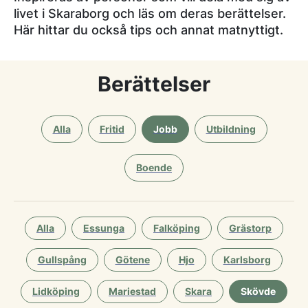
livet i Skaraborg och läs om deras berättelser.
Här hittar du också tips och annat matnyttigt.
Berättelser
Alla
Fritid
Jobb
Utbildning
Boende
Alla
Essunga
Falköping
Grästorp
Gullspång
Götene
Hjo
Karlsborg
Lidköping
Mariestad
Skara
Skövde