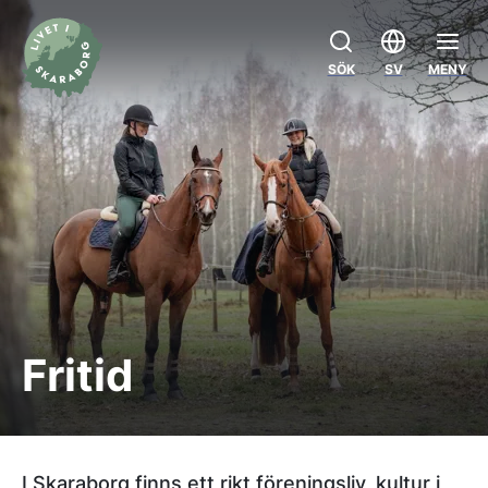
SÖK
SV
MENY
Fritid
I Skaraborg finns ett rikt föreningsliv, kultur i