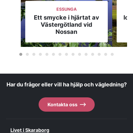
ESSUNGA
H
Ett smycke i hjärtat av
lok
Västergötland vid
Nossan
Har du frågor eller vill ha hjälp och vägledning?
Kontakta oss
Livet i Skaraborg