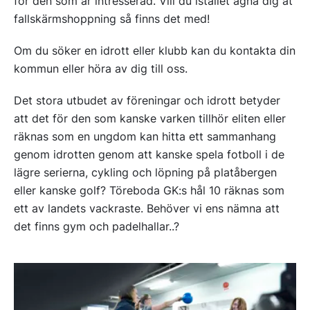
för den som är intresserad. Vill du istället ägna dig åt
fallskärmshoppning så finns det med!
Om du söker en idrott eller klubb kan du kontakta din
kommun eller höra av dig till oss.
Det stora utbudet av föreningar och idrott betyder
att det för den som kanske varken tillhör eliten eller
räknas som en ungdom kan hitta ett sammanhang
genom idrotten genom att kanske spela fotboll i de
lägre serierna, cykling och löpning på platåbergen
eller kanske golf? Töreboda GK:s hål 10 räknas som
ett av landets vackraste. Behöver vi ens nämna att
det finns gym och padelhallar..?