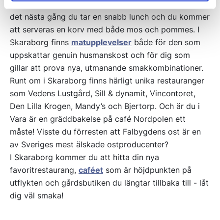
Har du smakat på en hälta hälta? Prova att beställa
det nästa gång du tar en snabb lunch och du kommer
att serveras en korv med både mos och pommes. I
Skaraborg finns
matupplevelser
både för den som
uppskattar genuin husmanskost och för dig som
gillar att prova nya, utmanande smakkombinationer.
Runt om i Skaraborg finns härligt unika restauranger
som Vedens Lustgård, Sill & dynamit, Vincontoret,
Den Lilla Krogen, Mandy’s och Bjertorp. Och är du i
Vara är en gräddbakelse på café Nordpolen ett
måste! Visste du förresten att Falbygdens ost är en
av Sveriges mest älskade ostproducenter?
I Skaraborg kommer du att hitta din nya
favoritrestaurang,
caféet
som är höjdpunkten på
utflykten och gårdsbutiken du längtar tillbaka till - låt
dig väl smaka!