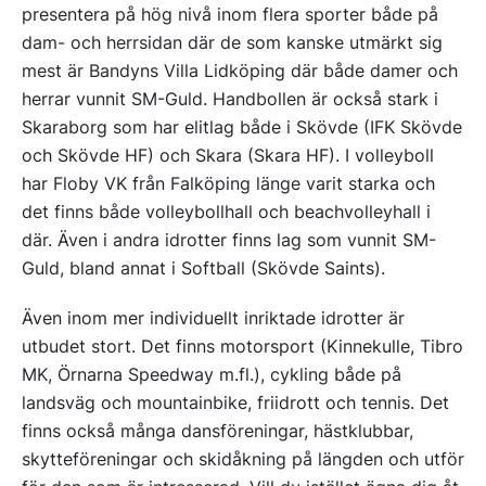
presentera på hög nivå inom flera sporter både på
dam- och herrsidan där de som kanske utmärkt sig
mest är Bandyns Villa Lidköping där både damer och
herrar vunnit SM-Guld. Handbollen är också stark i
Skaraborg som har elitlag både i Skövde (IFK Skövde
och Skövde HF) och Skara (Skara HF). I volleyboll
har Floby VK från Falköping länge varit starka och
det finns både volleybollhall och beachvolleyhall i
där. Även i andra idrotter finns lag som vunnit SM-
Guld, bland annat i Softball (Skövde Saints).
Även inom mer individuellt inriktade idrotter är
utbudet stort. Det finns motorsport (Kinnekulle, Tibro
MK, Örnarna Speedway m.fl.), cykling både på
landsväg och mountainbike, friidrott och tennis. Det
finns också många dansföreningar, hästklubbar,
skytteföreningar och skidåkning på längden och utför