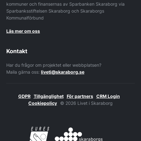
kommuner och finansernas av Sparbanken Skaraborg via
Sparbanksstiftelsen Skaraborg och Skaraborgs
Kommunalförbund
Läs mer om oss
Kontakt
Har du frågor om projektet eller webbplatsen?
Maila gärna oss:
liveti@skaraborg.se
GDPR
Tillgänglighet
För partners
CRM Login
Cookiepolicy
© 2026 Livet i Skaraborg