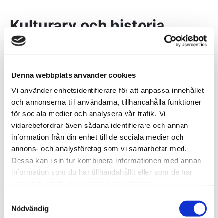
Kulturarv och historia
Här i Skaraborg har människor levt och verkat i
många tusen år. Den bördiga jorden, sjöarna och
skogarna gav redan på forntiden goda
Denna webbplats använder cookies
förutsättningar för ett gott liv. Genom historien har
Vi använder enhetsidentifierare för att anpassa innehållet
avgörande händelser och betydelsefulla människor
och annonserna till användarna, tillhandahålla funktioner
som levt här lämnat spår in i vår tid. Det är inte så
för sociala medier och analysera vår trafik. Vi
konstigt att det i Skaraborg finns så många museer
vidarebefordrar även sådana identifierare och annan
information från din enhet till de sociala medier och
och historiska platser som lockar besökare år efter
annons- och analysföretag som vi samarbetar med.
år.
Dessa kan i sin tur kombinera informationen med annan
information som du har tillhandahållit eller som de har
Här finns mängder av
kulturhistoriska platser
som
samlat in när du har använt deras tjänster.
kyrkor, ruiner, fornlämningar, slott och gårdar att
utforska. Passa till exempel på att besöka
Samtyckesval
Nödvändig
Ekornavallen, Kata-gård i Varnhem, Gudhems