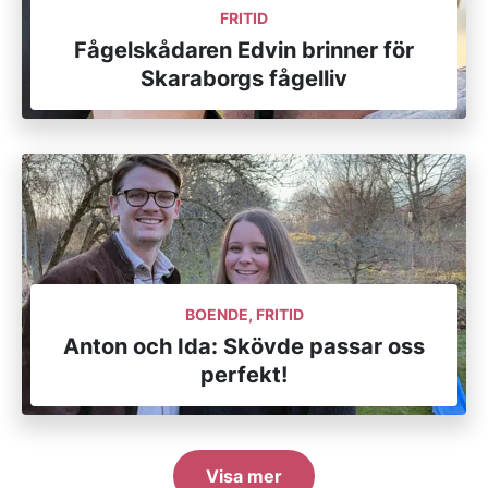
FRITID
Fågelskådaren Edvin brinner för
Skaraborgs fågelliv
BOENDE, FRITID
Anton och Ida: Skövde passar oss
perfekt!
Visa mer