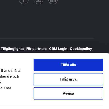
Tillgänglighet
För partners
CRM Login
Cookiepolicy
© 2026 Livet i Skaraborg
Tillåt alla
illhandahålla
ifierare och
Tillåt urval
vi
 du har
Avvisa