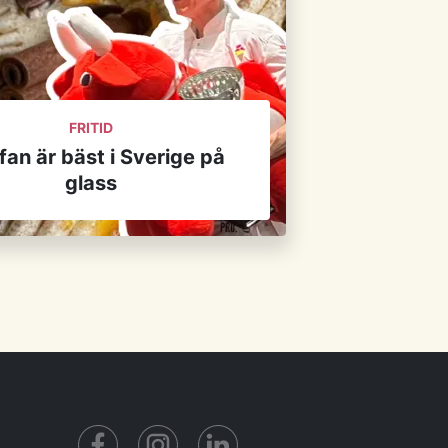
FRITID
fan är bäst i Sverige på
glass
Facebook
https://www.instagram.com/liveti
https://www.linkedin.com/