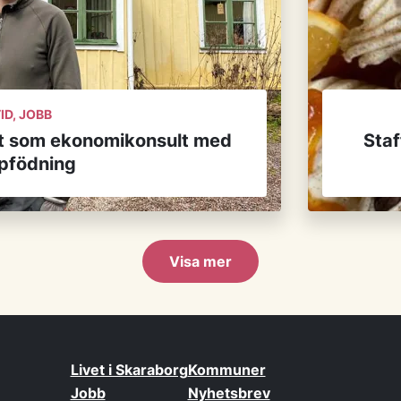
ID, JOBB
t som ekonomikonsult med
Staf
pfödning
Visa mer
Livet i Skaraborg
Kommuner
Jobb
Nyhetsbrev