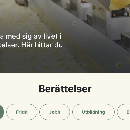
a med sig av livet i
lser. Här hittar du
Berättelser
Fritid
Jobb
Utbildning
B