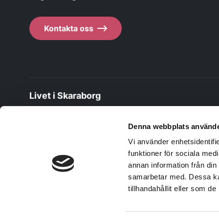
Kontakta oss
Livet i Skaraborg
Livet i Skaraborg är ett samarbete mellan Skaraborgs 15
Denna webbplats använde
finansernas av Sparbanken Skaraborg via Sparbanksstifte
och Skaraborgs Kommunalförbund
Vi använder enhetsidentifie
funktioner för sociala medi
Läs mer om oss
annan information från din
samarbetar med. Dessa kan
tillhandahållit eller som d
Kontakt
Har du frågor om projektet eller webbplatsen?