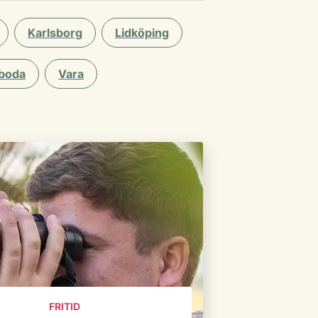
Karlsborg
Lidköping
boda
Vara
FRITID