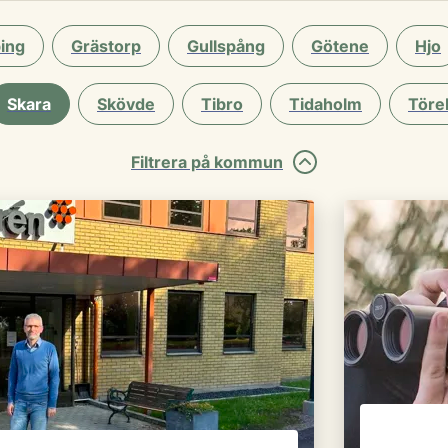
ing
Grästorp
Gullspång
Götene
Hjo
Skara
Skövde
Tibro
Tidaholm
Töre
Filtrera på kommun