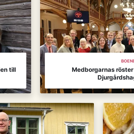
BOEN
n till
Medborgarnas röster
Djurgårdsha