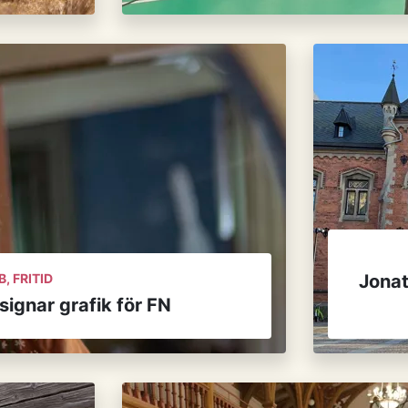
, FRITID
Jonat
signar grafik för FN