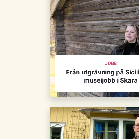
JOBB
Från utgrävning på Sicilie
museijobb i Skara