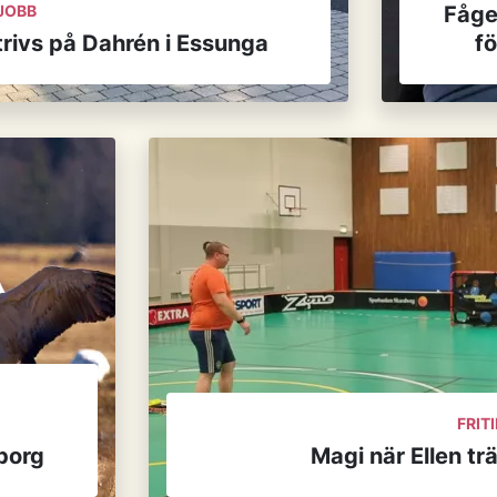
JOBB
Fåge
trivs på Dahrén i Essunga
fö
FRIT
borg
Magi när Ellen t