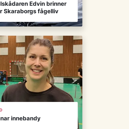
lskådaren Edvin brinner
r Skaraborgs fågelliv
ID
ränar innebandy