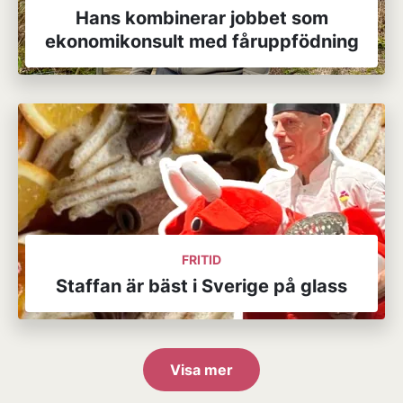
Hans kombinerar jobbet som
ekonomikonsult med fåruppfödning
FRITID
Staffan är bäst i Sverige på glass
Visa mer