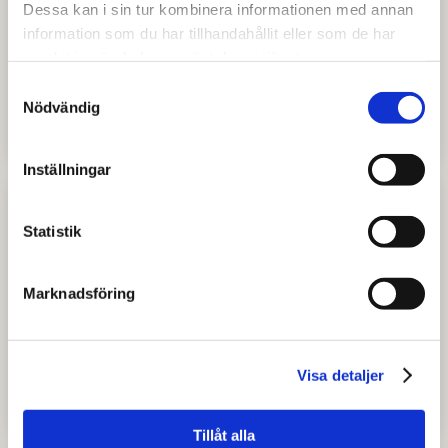
Dessa kan i sin tur kombinera informationen med annan
information som du har tillhandahållit eller som de har
JOBB
samlat in när du har använt deras tjänster.
Holger från Tyskland trivs på Dahrén
Samtyckesval
i Essunga
Nödvändig
Inställningar
Statistik
Marknadsföring
FRITID
Fågelskådaren Edvin brinner för
Visa detaljer
Skaraborgs fågelliv
Tillåt alla