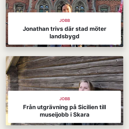
JOBB
Jonathan trivs där stad möter
landsbygd
JOBB
Från utgrävning på Sicilien till
museijobb i Skara