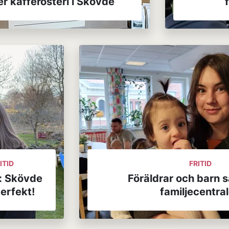
er kafferosteri i Skövde
ITID
FRITID
: Skövde
Föräldrar och barn 
erfekt!
familjecentra