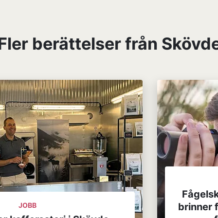
Fler berättelser från Skövd
Fågels
JOBB
brinner 