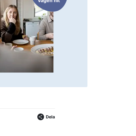
vägen hit
Dela