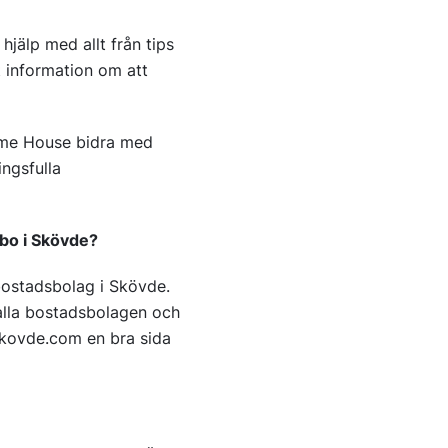
jälp med allt från tips
t information om att
come House bidra med
ingsfulla
t bo i Skövde?
 bostadsbolag i Skövde.
 alla bostadsbolagen och
skovde.com en bra sida