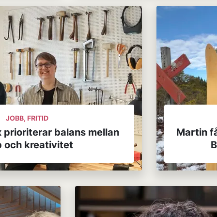
JOBB, FRITID
 prioriterar balans mellan
Martin få
 och kreativitet
B