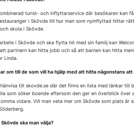
binerad turist- och inflyttarservice där besökaren kan få h
estauranger i Skövde till hur man som nyinflyttad hittar rät
 och skola i Skövde.
arbete i Skövde och ska flytta hit med sin familj kan Wel
att partnern kan hitta jobb och så att barnen kan hitta men
ar Linda.
sar om till de som vill ha hjälp med att hitta någonstans at
hänvisa till skovde.se där det finns en lista med länkar till
 alla som söker boende eftersom den ger en överblick över
 komma vidare. Vill man veta mer om Skövde som plats är 
 Söderberg.
 Skövde ska man välja?