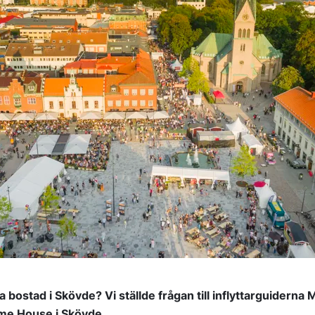
ta bostad i Skövde? Vi ställde frågan till inflyttarguidern
come House i Skövde.