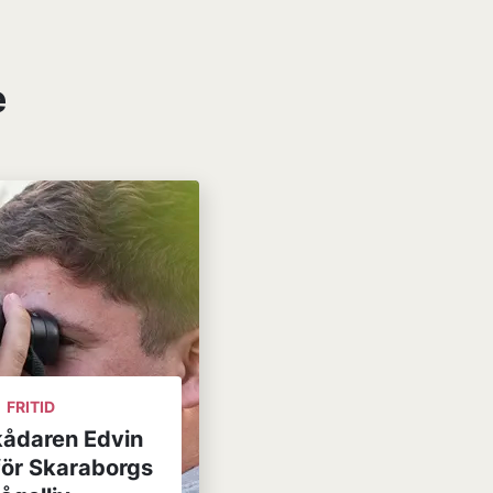
e
FRITID
kådaren Edvin
för Skaraborgs