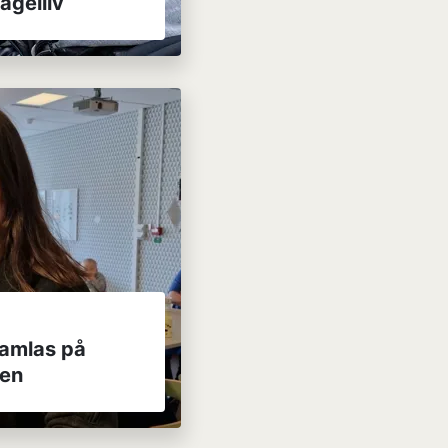
fågelliv
samlas på
len