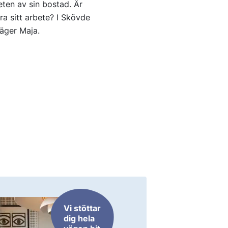
eten av sin bostad. Är
ära sitt arbete? I Skövde
säger Maja.
Vi stöttar
dig hela