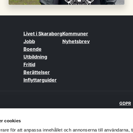
Livet i Skaraborg
Kommuner
Jobb
Nyhetsbrev
Boende
Utbildning
Fritid
Berättelser
Inflyttarguider
GDPR
 kommuner och
r cookies
lsen Skaraborg
rare för att anpassa innehållet och annonserna till användarna, t