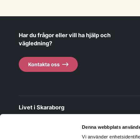
Har du frågor eller vill ha hjälp och
vägledning?
Kontakta oss
Livet i Skaraborg
Livet i Skaraborg är ett samarbete mellan Skaraborgs 15
Denna webbplats använde
finansernas av Sparbanken Skaraborg via Sparbanksstifte
och Skaraborgs Kommunalförbund
Vi använder enhetsidentifie