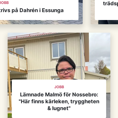
JOBB
träds
trivs på Dahrén i Essunga
JOBB
Lämnade Malmö för Nossebro:
"Här finns kärleken, tryggheten
& lugnet"