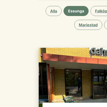
Alla
Essunga
Falköp
Mariestad