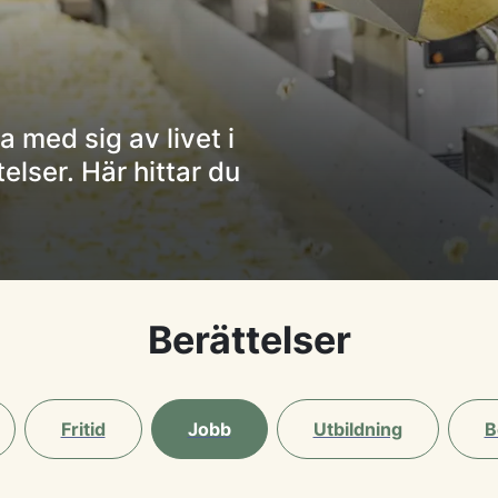
a med sig av livet i
lser. Här hittar du
Berättelser
Fritid
Jobb
Utbildning
B