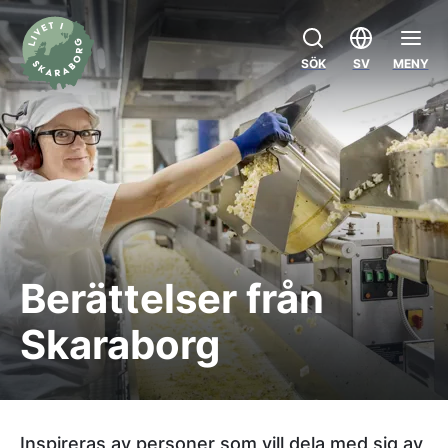
SÖK
SV
MENY
Berättelser från
Skaraborg
Inspireras av personer som vill dela med sig av