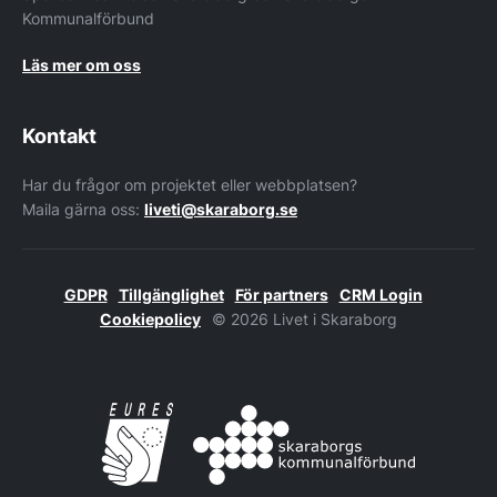
Kommunalförbund
Läs mer om oss
Kontakt
Har du frågor om projektet eller webbplatsen?
Maila gärna oss:
liveti@skaraborg.se
GDPR
Tillgänglighet
För partners
CRM Login
Cookiepolicy
© 2026 Livet i Skaraborg