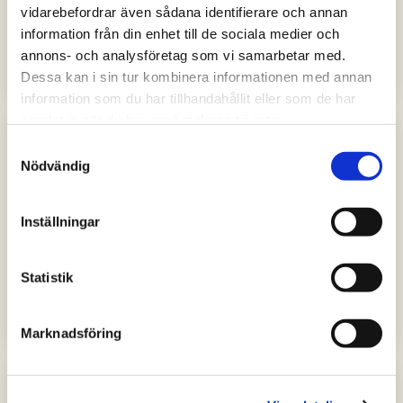
FRITID
vidarebefordrar även sådana identifierare och annan
Ulf laddar för Bandy-VM 2025 som
information från din enhet till de sociala medier och
avgörs i Skaraborg
annons- och analysföretag som vi samarbetar med.
Dessa kan i sin tur kombinera informationen med annan
information som du har tillhandahållit eller som de har
samlat in när du har använt deras tjänster.
Samtyckesval
Nödvändig
Inställningar
BOENDE
Från Linköping till Lidköping -
Statistik
Fredriks nya liv vid Vänern
Marknadsföring