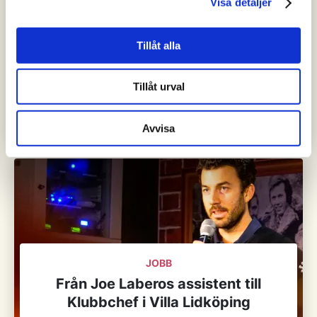
Visa detaljer
Tillåt alla
Tillåt urval
JOBB, FRITID
Bandyn tog Martin till Lidköping
Avvisa
JOBB
Från Joe Laberos assistent till
Klubbchef i Villa Lidköping