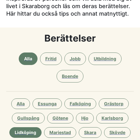
livet i Skaraborg och läs om deras berättelser.
Här hittar du också tips och annat matnyttigt.
Berättelser
Alla
Fritid
Jobb
Utbildning
Boende
Alla
Essunga
Falköping
Grästorp
Gullspång
Götene
Hjo
Karlsborg
Lidköping
Mariestad
Skara
Skövde