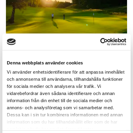
Denna webbplats använder cookies
Skövde Golfklubbs
södra bana hamnade på
Vi använder enhetsidentifierare för att anpassa innehållet
plats 17 av alla landets golfbanor i Svensk
och annonserna till användarna, tillhandahålla funktioner
för sociala medier och analysera vår trafik. Vi
Golfs senaste rankning av landets 480 banor.
vidarebefordrar även sådana identifierare och annan
Omdömet blev att banan är
en särskilt
information från din enhet till de sociala medier och
tilltalande bana som sticker ut från mängden
annons- och analysföretag som vi samarbetar med.
och en del av motiveringen lyder: ”…en
Dessa kan i sin tur kombinera informationen med annan
modern strategisk design, där du kan rulla in
information som du har tillhandahållit eller som de har
en och annan låg järnåtta mot flaggan – och
samlat in när du har använt deras tjänster.