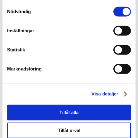
som stilfullt sammanför brittiska och
Samtyckesval
amerikanska influenser.”
Nödvändig
Inställningar
Bilderna ovan kommer från Lundsbrunns Golfklubb,
Töreboda Golfklubb och Skövde Golfklubb.
Statistik
Marknadsföring
Nyfiken
på Skaraborg?
Anmäl dig till vårt
Visa detaljer
nyhetsbrev
!
Tillåt alla
Nyhetsbrevet är fyllt av information om personer i
Skaraborg. Här finns också tips om stora arbetsgivare
och kommande evenemang.
Tillåt urval