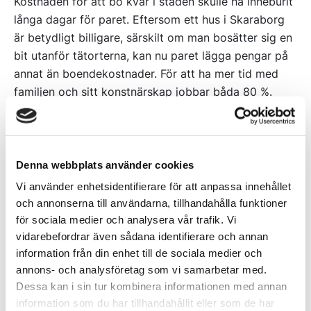
Kostnaden för att bo kvar i staden skulle ha inneburit
långa dagar för paret. Eftersom ett hus i Skaraborg
är betydligt billigare, särskilt om man bosätter sig en
bit utanför tätorterna, kan nu paret lägga pengar på
annat än boendekostnader. För att ha mer tid med
familjen och sitt konstnärskap jobbar båda 80 %.
- Här har vi inte alls samma ekonomiska press som vi
hade haft om vi hade stannat, säger Simon.
Denna webbplats använder cookies
Både Sofia och Simon berättar att de var lite oroliga
Vi använder enhetsidentifierare för att anpassa innehållet
för att lämna det kreativa sammanhang de befann sig
och annonserna till användarna, tillhandahålla funktioner
i när de bodde i Göteborg. Men oron försvann snabbt
för sociala medier och analysera vår trafik. Vi
när de upptäckte det stora intresse för konst som
vidarebefordrar även sådana identifierare och annan
finns runt Kinnekulle.
information från din enhet till de sociala medier och
annons- och analysföretag som vi samarbetar med.
- Att jobba med konst i Göteborg var underbart men
Dessa kan i sin tur kombinera informationen med annan
det finns så mycket konst runt oss nu! Konstnärer
information som du har tillhandahållit eller som de har