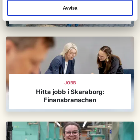
Holger från Tyskland trivs på Dahrén
Avvisa
i Essunga
JOBB
Hitta jobb i Skaraborg:
Finansbranschen