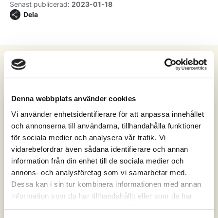
Senast publicerad:
2023-01-18
Dela
Fler berättelser
Denna webbplats använder cookies
Vi använder enhetsidentifierare för att anpassa innehållet
och annonserna till användarna, tillhandahålla funktioner
för sociala medier och analysera vår trafik. Vi
vidarebefordrar även sådana identifierare och annan
JOBB, FRITID
information från din enhet till de sociala medier och
Karolina vårdar naturen i Unesco
annons- och analysföretag som vi samarbetar med.
Biosfärområde Vänerskärgården
Dessa kan i sin tur kombinera informationen med annan
med Kinnekulle
information som du har tillhandahållit eller som de har
samlat in när du har använt deras tjänster.