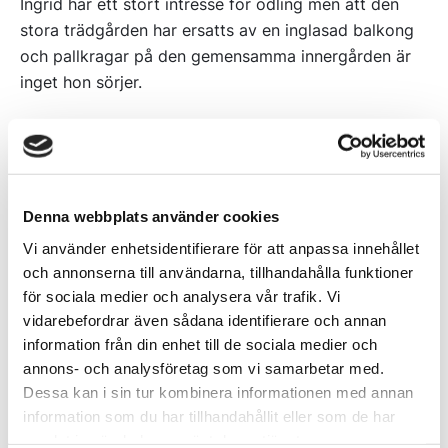
Ingrid har ett stort intresse för odling men att den
stora trädgården har ersatts av en inglasad balkong
och pallkragar på den gemensamma innergården är
inget hon sörjer.
- Det finns inget jag saknar här! Jag känner mig
väldigt trygg här, den känslan hade jag inte alltid i
huset. Och när vi ska ut och resa så stänger vi bara
dörren. Det är en frihet!
Denna webbplats använder cookies
Vi använder enhetsidentifierare för att anpassa innehållet
och annonserna till användarna, tillhandahålla funktioner
för sociala medier och analysera vår trafik. Vi
vidarebefordrar även sådana identifierare och annan
information från din enhet till de sociala medier och
annons- och analysföretag som vi samarbetar med.
Dessa kan i sin tur kombinera informationen med annan
information som du har tillhandahållit eller som de har
samlat in när du har använt deras tjänster.