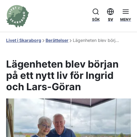
SÖK
SV
MENY
Livet i Skaraborg
Berättelser
Lägenheten blev börj...
Lägenheten blev början
på ett nytt liv för Ingrid
och Lars-Göran