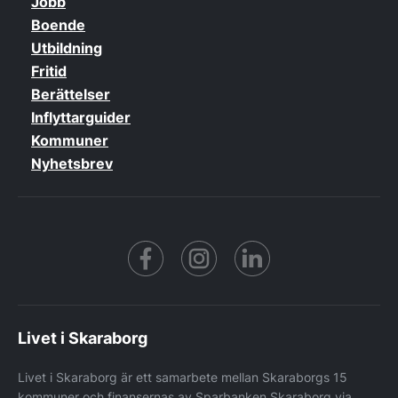
Jobb
Boende
Utbildning
Fritid
Berättelser
Inflyttarguider
Kommuner
Nyhetsbrev
Facebook
https://www.instagram.co
https://www.linke
Livet i Skaraborg
Livet i Skaraborg är ett samarbete mellan Skaraborgs 15
kommuner och finansernas av Sparbanken Skaraborg via