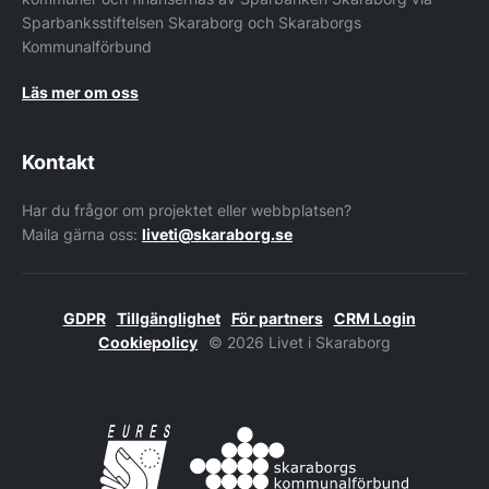
Sparbanksstiftelsen Skaraborg och Skaraborgs
Kommunalförbund
Läs mer om oss
Kontakt
Har du frågor om projektet eller webbplatsen?
Maila gärna oss:
liveti@skaraborg.se
GDPR
Tillgänglighet
För partners
CRM Login
Cookiepolicy
© 2026 Livet i Skaraborg