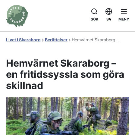
SÖK
SV
MENY
Livet i Skaraborg
Berättelser
Hemvärnet Skaraborg...
Hemvärnet Skaraborg –
en fritidssyssla som göra
skillnad