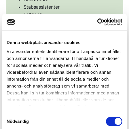
Stabsassistenter
Fältkock
Musiker till hemvärnets musikkår
Se alla befattningar här:
Befattningsguiden –
hitta din roll
Denna webbplats använder cookies
Vi använder enhetsidentifierare för att anpassa innehållet
och annonserna till användarna, tillhandahålla funktioner
för sociala medier och analysera vår trafik. Vi
Hemvärnet i höjd
vidarebefordrar även sådana identifierare och annan
beredskap eller krig
information från din enhet till de sociala medier och
annons- och analysföretag som vi samarbetar med.
Dessa kan i sin tur kombinera informationen med annan
Hemvärnet har flera viktiga uppgifter vid hög
information som du har tillhandahållit eller som de har
beredskap eller krig. Skulle behov uppstå så kommer
samlat in när du har använt deras tjänster.
hemvärnet att få i uppdrag att skydda och bevaka
Samtyckesval
objekt i närområdet. Hemvärnet ska kunna vara på
Nödvändig
plats inom sex timmar och var uthålligt i 90 dagar.