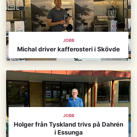
JOBB
Michal driver kafferosteri i Skövde
JOBB
Holger från Tyskland trivs på Dahrén
i Essunga