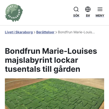
SÖK
SV
MENY
Livet i Skaraborg
Berättelser
Bondfrun Marie-Louis...
Bondfrun Marie-Louises
majslabyrint lockar
tusentals till gården