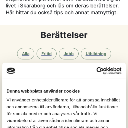
livet i Skaraborg och läs om deras berättelser.
Här hittar du också tips och annat matnyttigt.
Berättelser
Alla
Fritid
Jobb
Utbildning
Boende
Denna webbplats använder cookies
Alla
Essunga
Falköping
Grästorp
Vi använder enhetsidentifierare för att anpassa innehållet
och annonserna till användarna, tillhandahålla funktioner
Gullspång
Götene
Hjo
Karlsborg
för sociala medier och analysera vår trafik. Vi
vidarebefordrar även sådana identifierare och annan
Lidköping
Mariestad
Skara
Skövde
information från din enhet till de sociala medier och