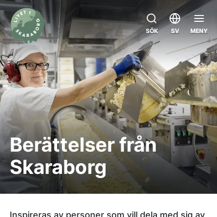
SÖK
SV
MENY
Berättelser från
Skaraborg
Inspireras av personer som vill dela med sig av