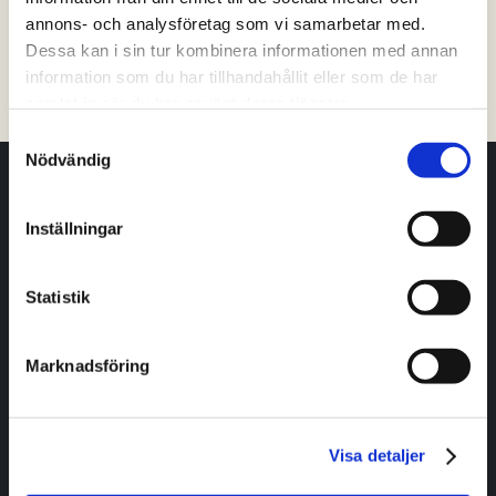
annons- och analysföretag som vi samarbetar med.
Tibro
Tidaholm
Töreboda
Vara
Dessa kan i sin tur kombinera informationen med annan
information som du har tillhandahållit eller som de har
Filtrera på kommun
samlat in när du har använt deras tjänster.
Samtyckesval
Nödvändig
Har du frågor eller vill ha hjälp och vägledning?
Inställningar
Kontakta oss
Statistik
Livet i Skaraborg
Marknadsföring
Jobb
Boende
Utbildning
Visa detaljer
Fritid