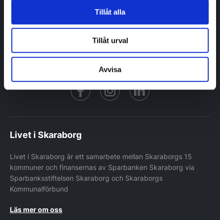
Berättelser
Tillåt alla
Inflyttarguider
Kommuner
Nyhetsbrev
Tillåt urval
Avvisa
Facebook
https://www.instagram.co
https://www.linke
Livet i Skaraborg
Livet i Skaraborg är ett samarbete mellan Skaraborgs 15
kommuner och finansernas av Sparbanken Skaraborg via
Sparbanksstiftelsen Skaraborg och Skaraborgs
Kommunalförbund
Läs mer om oss