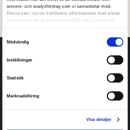
annons- och analysföretag som vi samarbetar med.
Tibro
Tidaholm
Töreboda
Vara
Dessa kan i sin tur kombinera informationen med annan
information som du har tillhandahållit eller som de har
Filtrera på kommun
samlat in när du har använt deras tjänster.
Samtyckesval
Nödvändig
Har du frågor eller vill ha hjälp och vägledning?
Inställningar
Kontakta oss
Statistik
Livet i Skaraborg
Marknadsföring
Jobb
Boende
Utbildning
Visa detaljer
Fritid