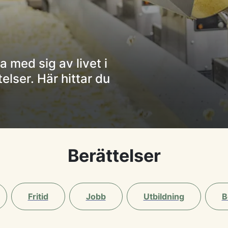
a med sig av livet i
lser. Här hittar du
Berättelser
Fritid
Jobb
Utbildning
B