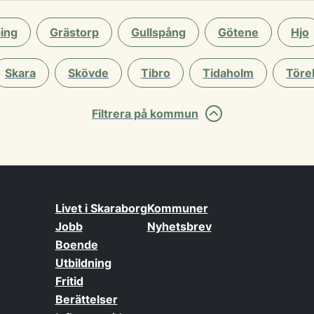
ing
Grästorp
Gullspång
Götene
Hjo
Skara
Skövde
Tibro
Tidaholm
Töre
Filtrera på kommun
Livet i Skaraborg
Kommuner
Jobb
Nyhetsbrev
Boende
Utbildning
Fritid
Berättelser