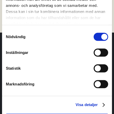
annons- och analysföretag som vi samarbetar med.
Tibro
Tidaholm
Töreboda
Vara
Dessa kan i sin tur kombinera informationen med annan
information som du har tillhandahållit eller som de har
Filtrera på kommun
samlat in när du har använt deras tjänster.
Samtyckesval
Nödvändig
Har du frågor eller vill ha hjälp och vägledning?
Inställningar
Kontakta oss
Statistik
Livet i Skaraborg
Marknadsföring
Jobb
Boende
Utbildning
Visa detaljer
Fritid