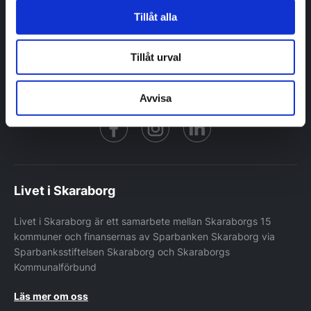
Berättelser
Tillåt alla
Inflyttarguider
Kommuner
Nyhetsbrev
Tillåt urval
Avvisa
Facebook
https://www.instagram.co
https://www.linke
Livet i Skaraborg
Livet i Skaraborg är ett samarbete mellan Skaraborgs 15
kommuner och finansernas av Sparbanken Skaraborg via
Sparbanksstiftelsen Skaraborg och Skaraborgs
Kommunalförbund
Läs mer om oss