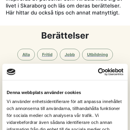
livet i Skaraborg och läs om deras berättelser.
Här hittar du också tips och annat matnyttigt.
Berättelser
Alla
Fritid
Jobb
Utbildning
Boende
Denna webbplats använder cookies
Alla
Essunga
Falköping
Grästorp
Vi använder enhetsidentifierare för att anpassa innehållet
och annonserna till användarna, tillhandahålla funktioner
Gullspång
Götene
Hjo
Karlsborg
för sociala medier och analysera vår trafik. Vi
vidarebefordrar även sådana identifierare och annan
Lidköping
Mariestad
Skara
Skövde
information från din enhet till de sociala medier och