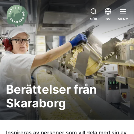
SÖK
SV
MENY
Berättelser från
Skaraborg
Inspireras av personer som vill dela med sig av