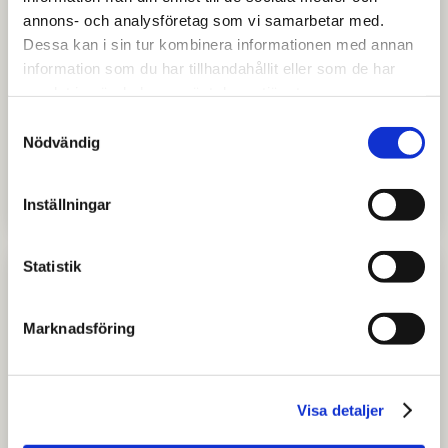
annons- och analysföretag som vi samarbetar med.
Dessa kan i sin tur kombinera informationen med annan
information som du har tillhandahållit eller som de har
samlat in när du har använt deras tjänster.
JOBB, FRITID
Samtyckesval
Karolina vårdar naturen i Unesco
Nödvändig
Biosfärområde Vänerskärgården
med Kinnekulle
Inställningar
Statistik
Marknadsföring
Visa detaljer
JOBB