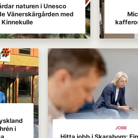
årdar naturen i Unesco
de Vänerskärgården med
Mic
Kinnekulle
kaffero
Tyskland
hrén i
JOBB
ga
Hitta jobb i Skaraborg: F