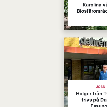
Karolina v
Biosfärområ
JOBB
Holger från 
trivs på Da
Essun