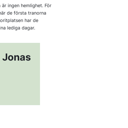
a är ingen hemlighet. För
när de första tranorna
oritplatsen har de
ina lediga dagar.
h Jonas