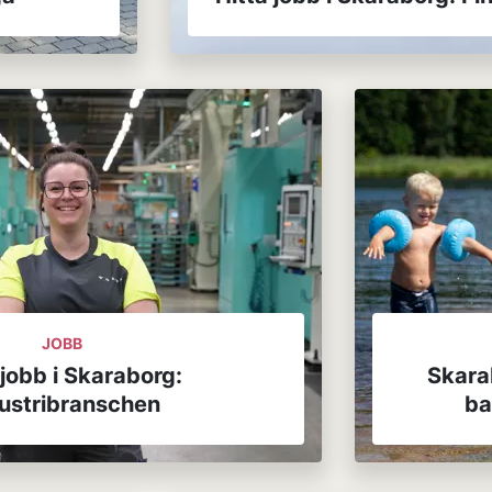
JOBB
 jobb i Skaraborg:
Skara
ustribranschen
ba