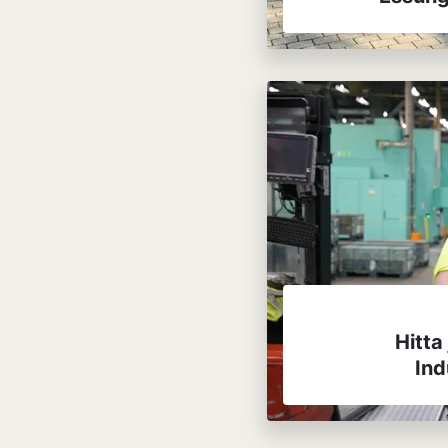
Hitta
Ind