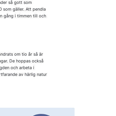
änder så gott som
200 som gäller. Att pendla
n gång i timmen till och
ndrats om tio år så är
ingar. De hoppas också
ygden och arbeta i
rtfarande av härlig natur