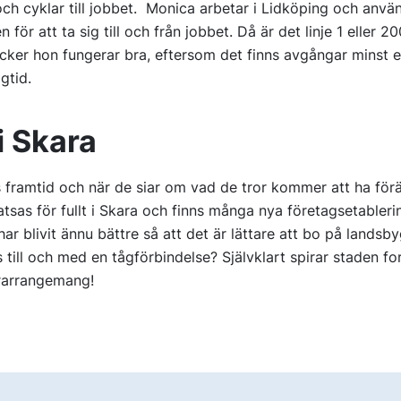
och cyklar till jobbet. Monica arbetar i Lidköping och anv
n för att ta sig till och från jobbet. Då är det linje 1 eller 
ycker hon fungerar bra, eftersom det finns avgångar minst e
gtid.
i Skara
s framtid och när de siar om vad de tror kommer att ha förä
atsas för fullt i Skara och finns många nya företagsetabler
har blivit ännu bättre så att det är lättare att bo på landsb
 till och med en tågförbindelse? Självklart spirar staden fo
rarrangemang!