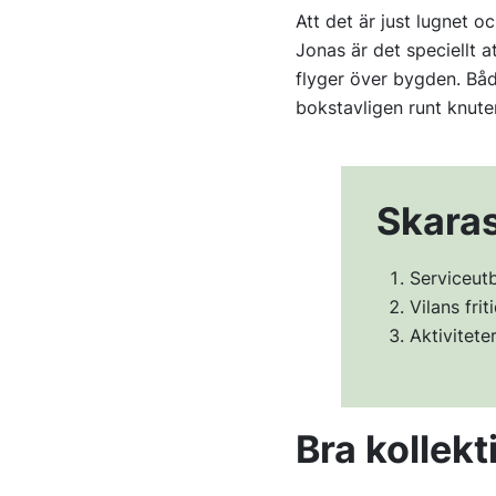
Att det är just lugnet o
Jonas är det speciellt a
flyger över bygden. Båd
bokstavligen runt knute
Skaras
Serviceutb
Vilans fri
Aktivitet
Bra kollekt