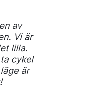
xen av
n. Vi är
t lilla.
 ta cykel
 läge är
!