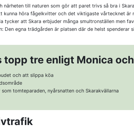
ch närheten till naturen som gör att paret trivs så bra i Skar
tt kunna höra fågelkvitter och det viktigaste vårtecknet är 
a tycker att Skara erbjuder många smultronställen men fav
n: Den egna trädgården är platsen där de helst spenderar s
 topp tre enligt Monica oc
udet och att slippa köa
tidsområde
er som tomteparaden, nyårsnatten och Skarakvällarna
ivtrafik