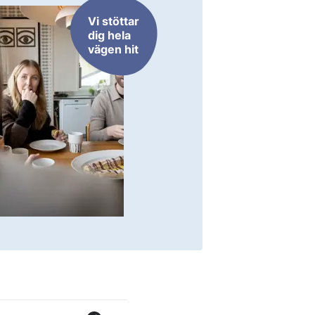
Vi stöttar
dig hela
vägen hit