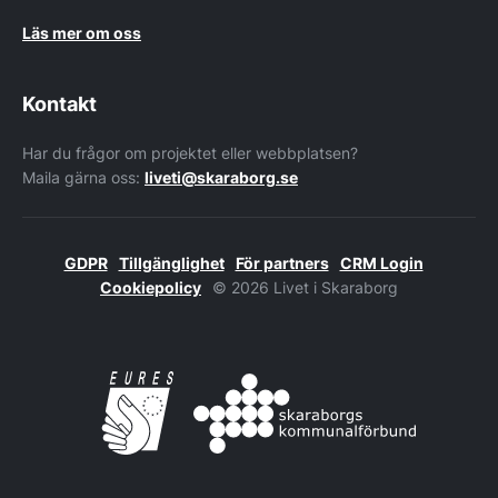
Läs mer om oss
Kontakt
Har du frågor om projektet eller webbplatsen?
Maila gärna oss:
liveti@skaraborg.se
GDPR
Tillgänglighet
För partners
CRM Login
Cookiepolicy
© 2026 Livet i Skaraborg