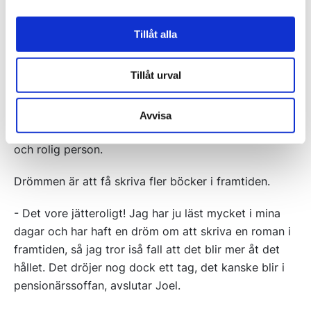
förfrågan.
Tillåt alla
- Torbjörn var väldigt bra på att förstå att jag i
perioder inte hade tid att jobba med det. Men det var
Tillåt urval
ett jätteroligt uppdrag, och Torbjörn är ju en
fantastisk person. Utifrån sin karriär och så berömd
som han är skulle man kunna tänka att han är
Avvisa
högmodig och så där, men han är en väldigt ödmjuk
och rolig person.
Drömmen är att få skriva fler böcker i framtiden.
- Det vore jätteroligt! Jag har ju läst mycket i mina
dagar och har haft en dröm om att skriva en roman i
framtiden, så jag tror iså fall att det blir mer åt det
hållet. Det dröjer nog dock ett tag, det kanske blir i
pensionärssoffan, avslutar Joel.