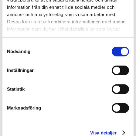
information från din enhet till de sociala medier och
annons- och analysföretag som vi samarbetar med.
Dessa kan i sin tur kombinera informationen med annan
information som du har tillhandahållit eller som de har
samlat in när du har använt deras tjänster.
Samtyckesval
Nödvändig
Inställningar
Statistik
Genom boken ska sådana personer som för första
gången blir tränare för sina barn kunna få hjälp,
Marknadsföring
guidning och tips. Trots att Joel i stressiga perioder
inte hade möjlighet att arbeta med boken som
önskat, var det ett ganska enkelt val att tacka ja till
Visa detaljer