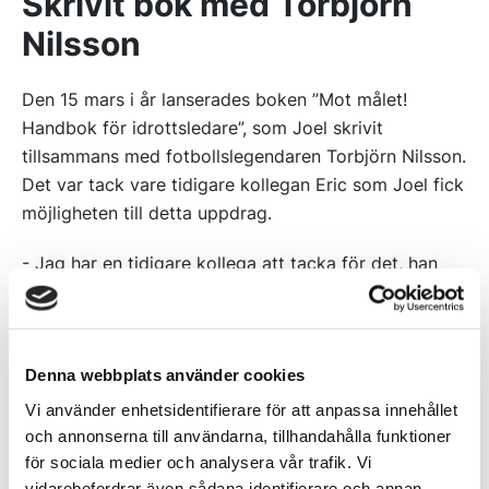
Skrivit bok med Torbjörn
Nilsson
Den 15 mars i år lanserades boken ”Mot målet!
Handbok för idrottsledare”, som Joel skrivit
tillsammans med fotbollslegendaren Torbjörn Nilsson.
Det var tack vare tidigare kollegan Eric som Joel fick
möjligheten till detta uppdrag.
- Jag har en tidigare kollega att tacka för det, han
heter Eric. Jag jobbade med honom på Göteborgs-
Posten.
Eric blev kontaktad av Torbjörn förra våren. Torbjörn
Denna webbplats använder cookies
hade då tankar kring olika saker och var ute efter
Vi använder enhetsidentifierare för att anpassa innehållet
någon som var duktig på text för detta. Eric, som för
och annonserna till användarna, tillhandahålla funktioner
tillfället hade två små barn, hade inte tid för detta
för sociala medier och analysera vår trafik. Vi
och tipsade då om Joel i stället.
vidarebefordrar även sådana identifierare och annan