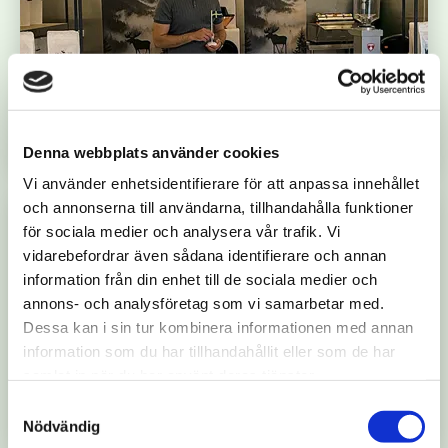
JOBB
Michal driver kafferosteri i Skövde
Denna webbplats använder cookies
Vi använder enhetsidentifierare för att anpassa innehållet
och annonserna till användarna, tillhandahålla funktioner
för sociala medier och analysera vår trafik. Vi
vidarebefordrar även sådana identifierare och annan
information från din enhet till de sociala medier och
annons- och analysföretag som vi samarbetar med.
Dessa kan i sin tur kombinera informationen med annan
JOBB
information som du har tillhandahållit eller som de har
Holger från Tyskland trivs på Dahrén
samlat in när du har använt deras tjänster.
i Essunga
Samtyckesval
Nödvändig