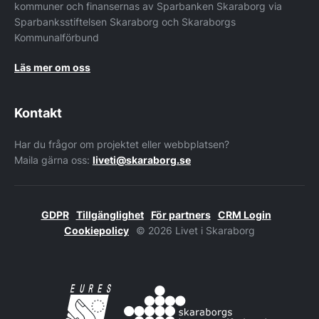
kommuner och finansernas av Sparbanken Skaraborg via
Sparbanksstiftelsen Skaraborg och Skaraborgs
Kommunalförbund
Läs mer om oss
Kontakt
Har du frågor om projektet eller webbplatsen?
Maila gärna oss:
liveti@skaraborg.se
GDPR
Tillgänglighet
För partners
CRM Login
Cookiepolicy
© 2026 Livet i Skaraborg