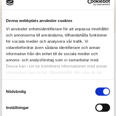
Tibro
Tidaholm
Töreboda
Vara
Filter by municipality
Denna webbplats använder cookies
Vi använder enhetsidentifierare för att anpassa innehållet
och annonserna till användarna, tillhandahålla funktioner
för sociala medier och analysera vår trafik. Vi
vidarebefordrar även sådana identifierare och annan
Let our relocation
information från din enhet till de sociala medier och
annons- och analysföretag som vi samarbetar med.
guides help you
Dessa kan i sin tur kombinera informationen med annan
information som du har tillhandahållit eller som de har
Moving to a new place can feel like
samlat in när du har använt deras tjänster.
Samtyckesval
a big decision. Our relocation
Nödvändig
guides can answer your questions
and provide tips and advice.
Inställningar