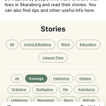
lives in Skaraborg and read their stories. You
can also find tips and other useful info here.
Stories
All
Living & Building
Work
Education
Leisure Time
All
Essunga
Falköping
Götene
Grästorp
Gullspång
Hjo
Karlsborg
Lidköping
Mariestad
Skara
Skövde