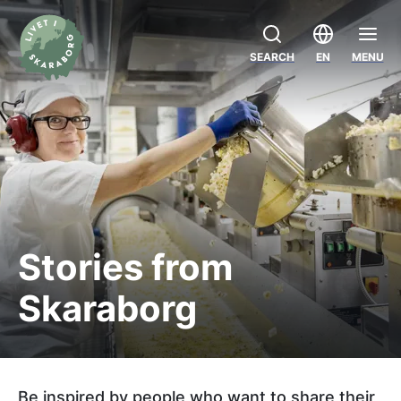
SEARCH
EN
MENU
Stories from
Skaraborg
Be inspired by people who want to share their