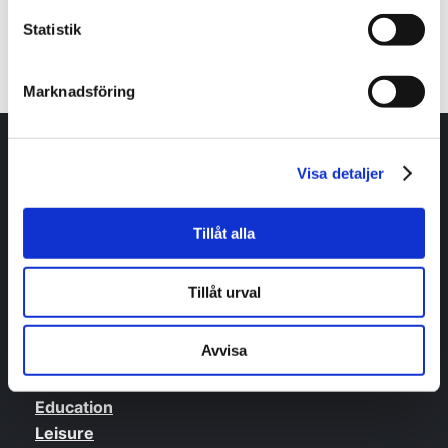
Contact us
Statistik
Marknadsföring
Any questions or do you have need of
Visa detaljer
guidance?
Tillåt alla
Contact us
Tillåt urval
Life in Skaraborg
Avvisa
Work
Accomondation
Education
Leisure