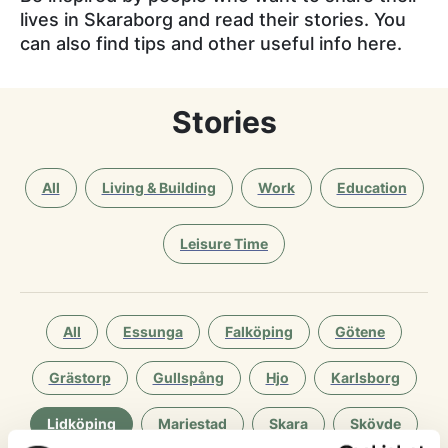
lives in Skaraborg and read their stories. You
can also find tips and other useful info here.
Stories
All
Living & Building
Work
Education
Leisure Time
All
Essunga
Falköping
Götene
Grästorp
Gullspång
Hjo
Karlsborg
Lidköping
Mariestad
Skara
Skövde