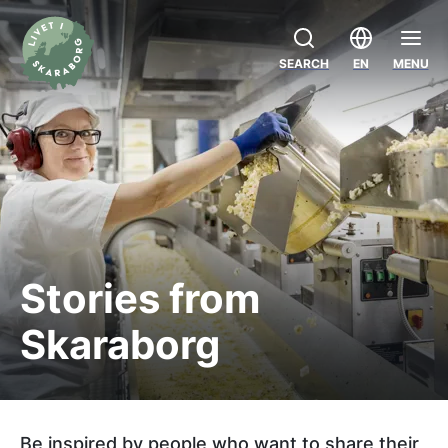
SEARCH
EN
MENU
Stories from
Skaraborg
Be inspired by people who want to share their