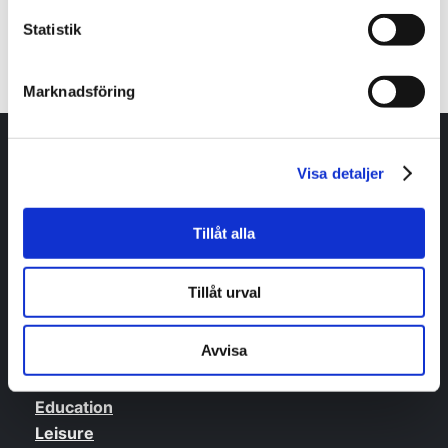
Contact us
Statistik
Marknadsföring
Any questions or do you have need of
Visa detaljer
guidance?
Tillåt alla
Contact us
Tillåt urval
Life in Skaraborg
Avvisa
Work
Accomondation
Education
Leisure