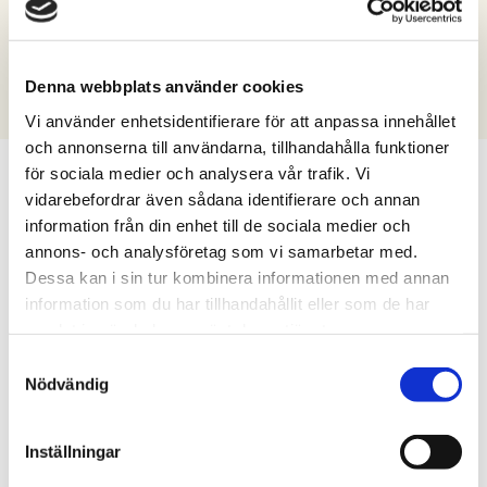
Tibro
Tidaholm
Töreboda
Vara
Filter by municipality
Denna webbplats använder cookies
Vi använder enhetsidentifierare för att anpassa innehållet
och annonserna till användarna, tillhandahålla funktioner
för sociala medier och analysera vår trafik. Vi
vidarebefordrar även sådana identifierare och annan
Let our relocation
information från din enhet till de sociala medier och
annons- och analysföretag som vi samarbetar med.
guides help you
Dessa kan i sin tur kombinera informationen med annan
information som du har tillhandahållit eller som de har
Moving to a new place can feel like
samlat in när du har använt deras tjänster.
Samtyckesval
a big decision. Our relocation
Nödvändig
guides can answer your questions
and provide tips and advice.
Inställningar