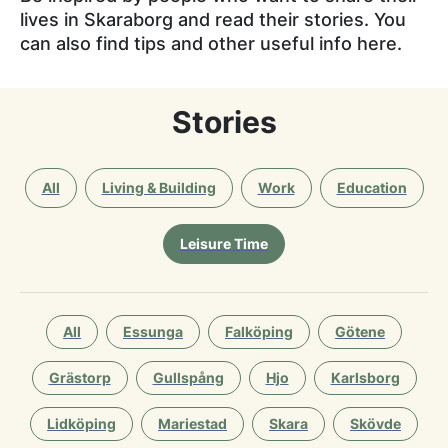
lives in Skaraborg and read their stories. You
can also find tips and other useful info here.
Stories
All
Living & Building
Work
Education
Leisure Time
All
Essunga
Falköping
Götene
Grästorp
Gullspång
Hjo
Karlsborg
Lidköping
Mariestad
Skara
Skövde