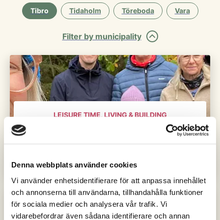
Tibro
Tidaholm
Töreboda
Vara
Filter by municipality
LEISURE TIME, LIVING & BUILDING
Gothenburg native Jennie moved to
Tibro – and brought her extended
family along.
Denna webbplats använder cookies
Vi använder enhetsidentifierare för att anpassa innehållet
och annonserna till användarna, tillhandahålla funktioner
för sociala medier och analysera vår trafik. Vi
vidarebefordrar även sådana identifierare och annan