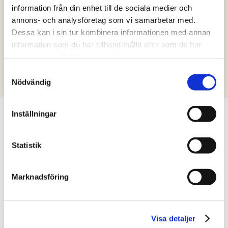
information från din enhet till de sociala medier och
annons- och analysföretag som vi samarbetar med.
Dessa kan i sin tur kombinera informationen med annan
LEISURE TIME
information som du har tillhandahållit eller som de har
Ladies Circle strengthens women’s
samlat in när du har använt deras tjänster.
togetherness
Samtyckesval
Nödvändig
Inställningar
Let our relocation
Statistik
guides help you
Marknadsföring
Moving to a new place can feel like
a big decision. Our relocation
Visa detaljer
guides can answer your questions