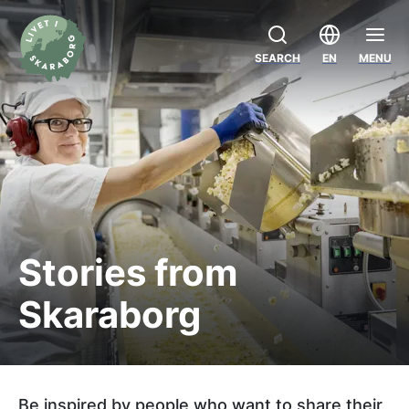
SEARCH
EN
MENU
Stories from
Skaraborg
Be inspired by people who want to share their