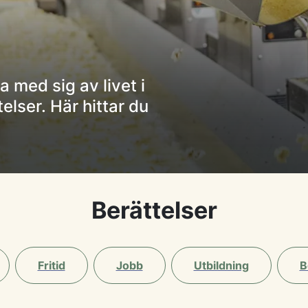
a med sig av livet i
lser. Här hittar du
Berättelser
Fritid
Jobb
Utbildning
B