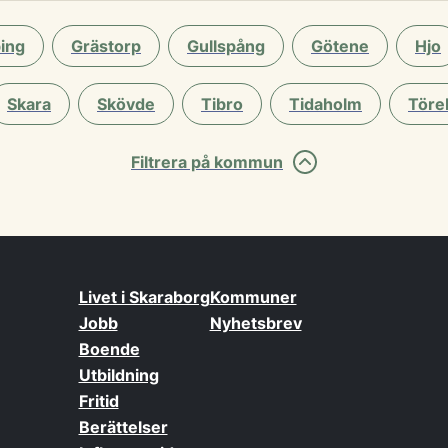
ing
Grästorp
Gullspång
Götene
Hjo
Skara
Skövde
Tibro
Tidaholm
Töre
Filtrera på kommun
Livet i Skaraborg
Kommuner
Jobb
Nyhetsbrev
Boende
Utbildning
Fritid
Berättelser