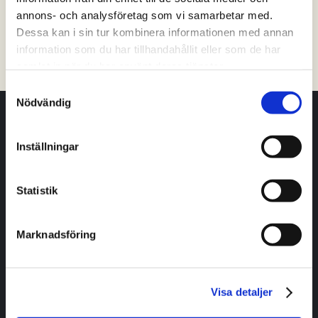
annons- och analysföretag som vi samarbetar med.
Tibro
Tidaholm
Töreboda
Vara
Dessa kan i sin tur kombinera informationen med annan
information som du har tillhandahållit eller som de har
Filtrera på kommun
samlat in när du har använt deras tjänster.
Samtyckesval
Nödvändig
Har du frågor eller vill ha hjälp och vägledning?
Inställningar
Kontakta oss
Statistik
Livet i Skaraborg
Marknadsföring
Jobb
Boende
Utbildning
Visa detaljer
Fritid