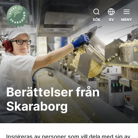
SÖK
SV
MENY
Berättelser från
Skaraborg
Inspireras av personer som vill dela med sig av