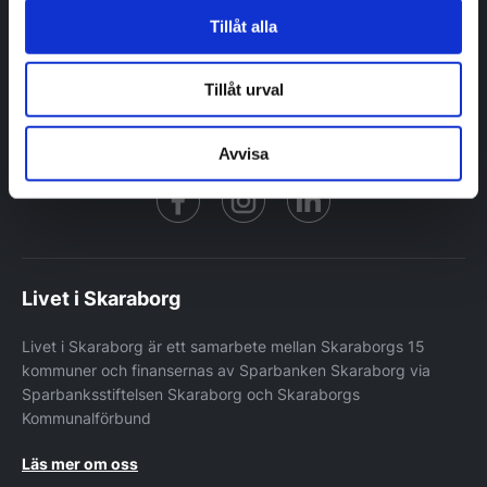
Berättelser
Tillåt alla
Inflyttarguider
Kommuner
Nyhetsbrev
Tillåt urval
Avvisa
Facebook
https://www.instagram.co
https://www.linke
Livet i Skaraborg
Livet i Skaraborg är ett samarbete mellan Skaraborgs 15
kommuner och finansernas av Sparbanken Skaraborg via
Sparbanksstiftelsen Skaraborg och Skaraborgs
Kommunalförbund
Läs mer om oss