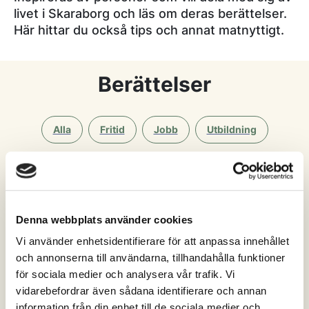
livet i Skaraborg och läs om deras berättelser.
Här hittar du också tips och annat matnyttigt.
Berättelser
Alla
Fritid
Jobb
Utbildning
Boende
Denna webbplats använder cookies
Alla
Essunga
Falköping
Grästorp
Vi använder enhetsidentifierare för att anpassa innehållet
och annonserna till användarna, tillhandahålla funktioner
Gullspång
Götene
Hjo
Karlsborg
för sociala medier och analysera vår trafik. Vi
vidarebefordrar även sådana identifierare och annan
Lidköping
Mariestad
Skara
Skövde
information från din enhet till de sociala medier och