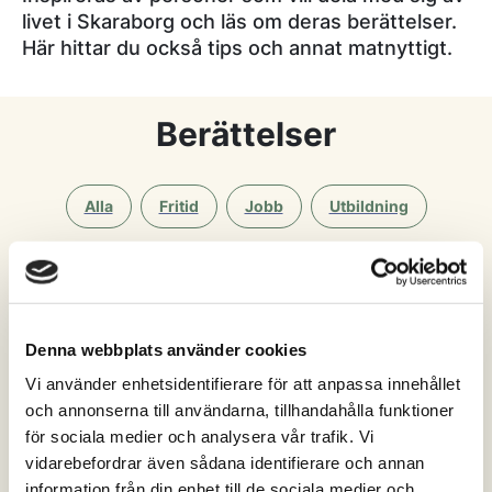
livet i Skaraborg och läs om deras berättelser.
Här hittar du också tips och annat matnyttigt.
Berättelser
Alla
Fritid
Jobb
Utbildning
Boende
Denna webbplats använder cookies
Alla
Essunga
Falköping
Grästorp
Vi använder enhetsidentifierare för att anpassa innehållet
och annonserna till användarna, tillhandahålla funktioner
Gullspång
Götene
Hjo
Karlsborg
för sociala medier och analysera vår trafik. Vi
vidarebefordrar även sådana identifierare och annan
Lidköping
Mariestad
Skara
Skövde
information från din enhet till de sociala medier och