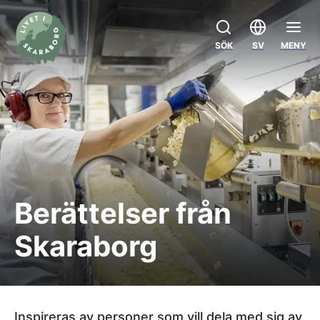
SÖK
SV
MENY
Berättelser från
Skaraborg
Inspireras av personer som vill dela med sig av