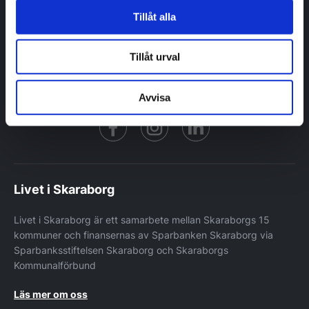
Berättelser
Tillåt alla
Inflyttarguider
Kommuner
Nyhetsbrev
Tillåt urval
Avvisa
Facebook
https://www.instagram.co
https://www.linke
Livet i Skaraborg
Livet i Skaraborg är ett samarbete mellan Skaraborgs 15
kommuner och finansernas av Sparbanken Skaraborg via
Sparbanksstiftelsen Skaraborg och Skaraborgs
Kommunalförbund
Läs mer om oss