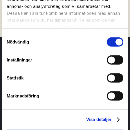
annons- och analysföretag som vi samarbetar med.
Tibro
Tidaholm
Töreboda
Vara
Dessa kan i sin tur kombinera informationen med annan
information som du har tillhandahållit eller som de har
Filtrera på kommun
samlat in när du har använt deras tjänster.
Samtyckesval
Nödvändig
Har du frågor eller vill ha hjälp och vägledning?
Inställningar
Kontakta oss
Statistik
Livet i Skaraborg
Marknadsföring
Jobb
Boende
Utbildning
Visa detaljer
Fritid