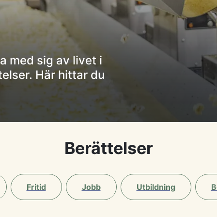
a med sig av livet i
lser. Här hittar du
Berättelser
Fritid
Jobb
Utbildning
B