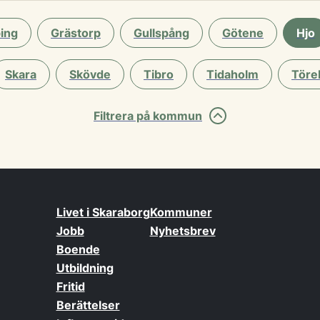
ing
Grästorp
Gullspång
Götene
Hjo
Skara
Skövde
Tibro
Tidaholm
Töre
Filtrera på kommun
Livet i Skaraborg
Kommuner
Jobb
Nyhetsbrev
Boende
Utbildning
Fritid
Berättelser