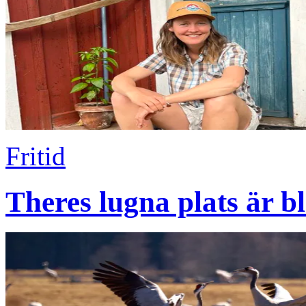
Fritid
Theres lugna plats är b