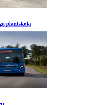
ga plantskola
en