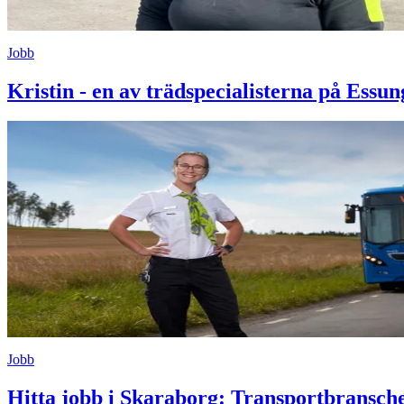
Jobb
Kristin - en av trädspecialisterna på Essun
Jobb
Hitta jobb i Skaraborg: Transportbransch