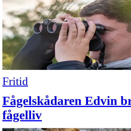
Fritid
Fågelskådaren Edvin br
fågelliv